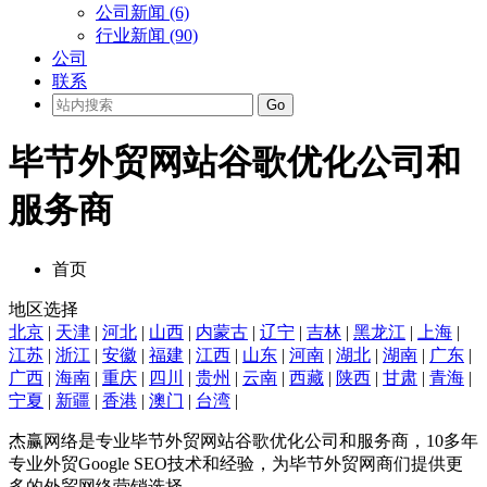
公司新闻 (6)
行业新闻 (90)
公司
联系
Go
毕节外贸网站谷歌优化公司和
服务商
首页
地区选择
北京
|
天津
|
河北
|
山西
|
内蒙古
|
辽宁
|
吉林
|
黑龙江
|
上海
|
江苏
|
浙江
|
安徽
|
福建
|
江西
|
山东
|
河南
|
湖北
|
湖南
|
广东
|
广西
|
海南
|
重庆
|
四川
|
贵州
|
云南
|
西藏
|
陕西
|
甘肃
|
青海
|
宁夏
|
新疆
|
香港
|
澳门
|
台湾
|
杰赢网络是专业毕节外贸网站谷歌优化公司和服务商，10多年
专业外贸Google SEO技术和经验，为毕节外贸网商们提供更
多的外贸网络营销选择。