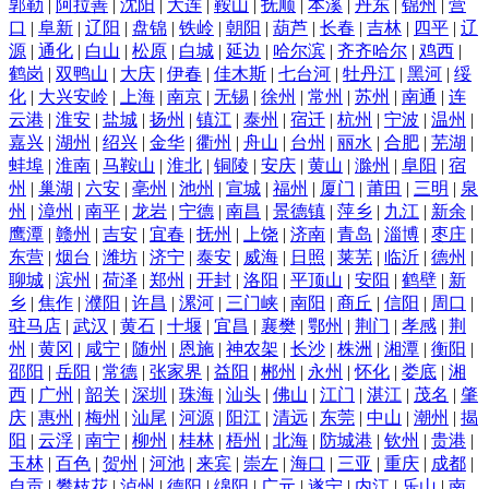
郭勒
|
阿拉善
|
沈阳
|
大连
|
鞍山
|
抚顺
|
本溪
|
丹东
|
锦州
|
营
口
|
阜新
|
辽阳
|
盘锦
|
铁岭
|
朝阳
|
葫芦
|
长春
|
吉林
|
四平
|
辽
源
|
通化
|
白山
|
松原
|
白城
|
延边
|
哈尔滨
|
齐齐哈尔
|
鸡西
|
鹤岗
|
双鸭山
|
大庆
|
伊春
|
佳木斯
|
七台河
|
牡丹江
|
黑河
|
绥
化
|
大兴安岭
|
上海
|
南京
|
无锡
|
徐州
|
常州
|
苏州
|
南通
|
连
云港
|
淮安
|
盐城
|
扬州
|
镇江
|
泰州
|
宿迁
|
杭州
|
宁波
|
温州
|
嘉兴
|
湖州
|
绍兴
|
金华
|
衢州
|
舟山
|
台州
|
丽水
|
合肥
|
芜湖
|
蚌埠
|
淮南
|
马鞍山
|
淮北
|
铜陵
|
安庆
|
黄山
|
滁州
|
阜阳
|
宿
州
|
巢湖
|
六安
|
亳州
|
池州
|
宣城
|
福州
|
厦门
|
莆田
|
三明
|
泉
州
|
漳州
|
南平
|
龙岩
|
宁德
|
南昌
|
景德镇
|
萍乡
|
九江
|
新余
|
鹰潭
|
赣州
|
吉安
|
宜春
|
抚州
|
上饶
|
济南
|
青岛
|
淄博
|
枣庄
|
东营
|
烟台
|
潍坊
|
济宁
|
泰安
|
威海
|
日照
|
莱芜
|
临沂
|
德州
|
聊城
|
滨州
|
荷泽
|
郑州
|
开封
|
洛阳
|
平顶山
|
安阳
|
鹤壁
|
新
乡
|
焦作
|
濮阳
|
许昌
|
漯河
|
三门峡
|
南阳
|
商丘
|
信阳
|
周口
|
驻马店
|
武汉
|
黄石
|
十堰
|
宜昌
|
襄樊
|
鄂州
|
荆门
|
孝感
|
荆
州
|
黄冈
|
咸宁
|
随州
|
恩施
|
神农架
|
长沙
|
株洲
|
湘潭
|
衡阳
|
邵阳
|
岳阳
|
常德
|
张家界
|
益阳
|
郴州
|
永州
|
怀化
|
娄底
|
湘
西
|
广州
|
韶关
|
深圳
|
珠海
|
汕头
|
佛山
|
江门
|
湛江
|
茂名
|
肇
庆
|
惠州
|
梅州
|
汕尾
|
河源
|
阳江
|
清远
|
东莞
|
中山
|
潮州
|
揭
阳
|
云浮
|
南宁
|
柳州
|
桂林
|
梧州
|
北海
|
防城港
|
钦州
|
贵港
|
玉林
|
百色
|
贺州
|
河池
|
来宾
|
崇左
|
海口
|
三亚
|
重庆
|
成都
|
自贡
|
攀枝花
|
泸州
|
德阳
|
绵阳
|
广元
|
遂宁
|
内江
|
乐山
|
南