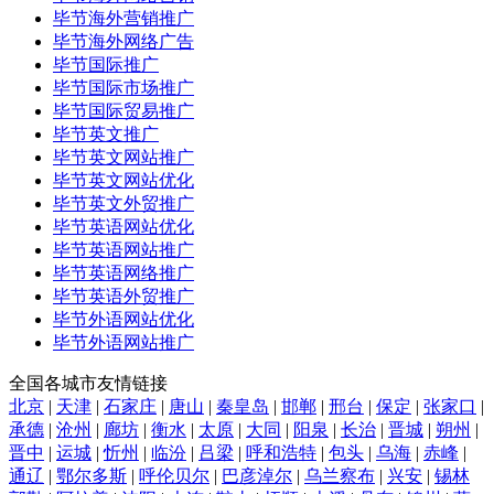
毕节海外营销推广
毕节海外网络广告
毕节国际推广
毕节国际市场推广
毕节国际贸易推广
毕节英文推广
毕节英文网站推广
毕节英文网站优化
毕节英文外贸推广
毕节英语网站优化
毕节英语网站推广
毕节英语网络推广
毕节英语外贸推广
毕节外语网站优化
毕节外语网站推广
全国各城市友情链接
北京
|
天津
|
石家庄
|
唐山
|
秦皇岛
|
邯郸
|
邢台
|
保定
|
张家口
|
承德
|
沧州
|
廊坊
|
衡水
|
太原
|
大同
|
阳泉
|
长治
|
晋城
|
朔州
|
晋中
|
运城
|
忻州
|
临汾
|
吕梁
|
呼和浩特
|
包头
|
乌海
|
赤峰
|
通辽
|
鄂尔多斯
|
呼伦贝尔
|
巴彦淖尔
|
乌兰察布
|
兴安
|
锡林