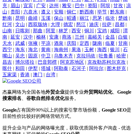
充
|
眉山
|
宜宾
|
广安
|
达州
|
雅安
|
巴中
|
资阳
|
阿坝
|
甘孜
|
凉
山
|
贵阳
|
六盘水
|
遵义
|
安顺
|
铜仁
|
黔西南
|
毕节
|
黔东南
|
黔南
|
昆明
|
曲靖
|
玉溪
|
保山
|
昭通
|
丽江
|
思茅
|
临沧
|
楚雄
|
红河
|
文山
|
西双版纳
|
大理
|
德宏
|
怒江
|
迪庆
|
拉萨
|
昌都
|
山南
|
日喀则
|
那曲
|
阿里
|
林芝
|
西安
|
铜川
|
宝鸡
|
咸阳
|
渭
南
|
延安
|
汉中
|
榆林
|
安康
|
商洛
|
兰州
|
嘉峪关
|
金昌
|
白银
|
天水
|
武威
|
张掖
|
平凉
|
酒泉
|
庆阳
|
定西
|
陇南
|
临夏
|
甘南
|
西宁
|
海东
|
海北
|
黄南
|
海南州
|
果洛
|
玉树
|
海西
|
银川
|
石
嘴山
|
吴忠
|
固原
|
中卫
|
乌鲁木齐
|
克拉玛依
|
吐鲁番
|
哈密
|
昌吉
|
博尔塔拉
|
巴音郭楞
|
阿克苏地区
|
克孜勒苏柯尔克孜
|
喀什
|
和田
|
伊犁
|
塔城
|
阿勒泰
|
石河子
|
阿拉尔
|
图木舒克
|
五家渠
|
香港
|
澳门
|
台湾
|
杰赢网络为全国各地
外贸企业
提供专业
外贸网站优化
、
Google
搜索排名
、
谷歌自然排名
优化
服务。
Google
占有国外90%以上的搜索引擎市场份额，
Google SEO
是
目前性价比较好的网络营销方式。
提升企业与产品的网络曝光度，获取优质国外客户询盘 - 优选